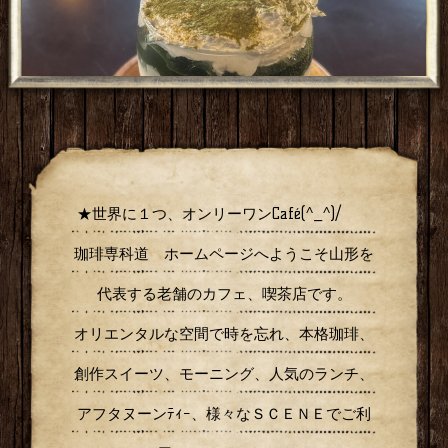
★Café道でパフェを楽しむ
★世界に１つ、オンリーワンCafé(^_^)/
珈琲専科道 ホームページへようこそ山形を
代表する老舗のカフェ、喫茶店です。
オリエンタルな空間で時を忘れ、本格珈琲、
創作スイーツ、モーニング、人気のランチ、
アフタヌーンﾃｨｰ、様々なＳＣＥＮＥでご利