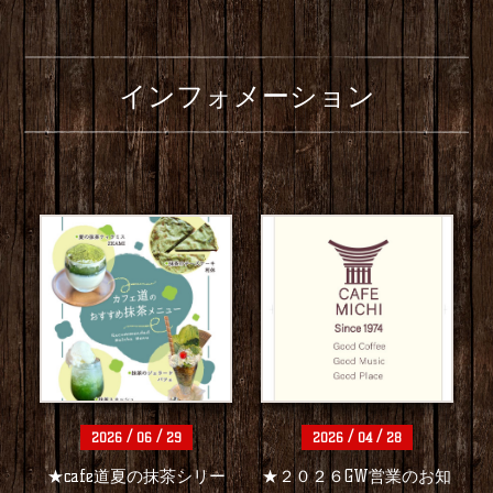
インフォメーション
/
/
/
/
2026
06
29
2026
04
28
★cafe道夏の抹茶シリー
★２０２６GW営業のお知