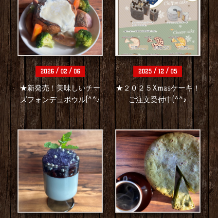
/
/
/
/
2026
02
06
2025
12
05
★新発売！美味しいチー
★２０２５Xmasケーキ！
ズフォンデュボウル(^^♪
ご注文受付中(^^♪