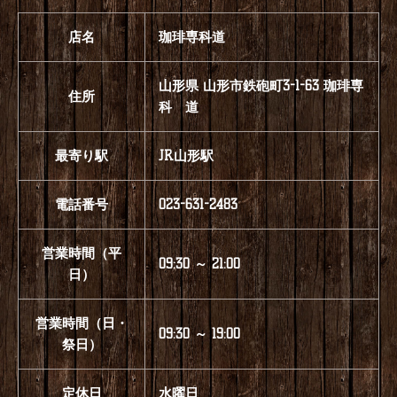
店名
珈琲専科道
山形県 山形市鉄砲町3-1-63 珈琲専
住所
科 道
最寄り駅
JR山形駅
電話番号
023-631-2483
営業時間（平
09:30 ～ 21:00
日）
営業時間（日・
09:30 ～ 19:00
祭日）
定休日
水曜日