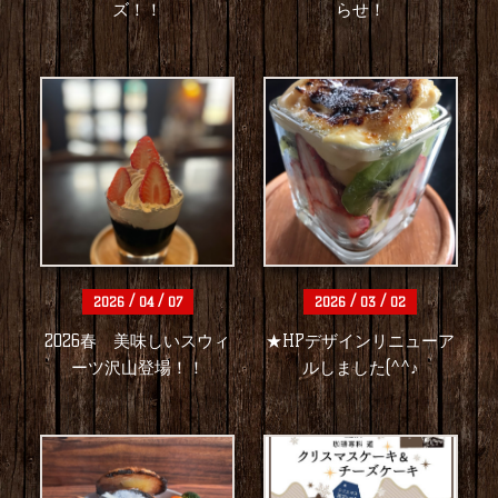
ズ！！
らせ！
/
/
/
/
2026
04
07
2026
03
02
2026春 美味しいスウィ
★HPデザインリニューア
ーツ沢山登場！！
ルしました(^^♪