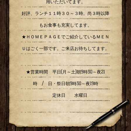
用いただいてます。
好評、ランチ１１時３０～３時。尚３時以降
もお食事も充実してます。
★ＨＯＭＥＰＡＧＥでご紹介しているＭＥＮ
Ｕはごく一部です。ご来店お待ちしてます。
★営業時間 平日(月～土)朝9時30～夜21
時 / 日・祭日朝9時30～夜19時
定休日 水曜日