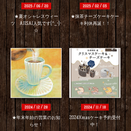
/
/
/
/
2025
06
20
2025
02
03
★夏オシャレスウィー
★抹茶チーズケーキケー
ツ AJISAI人気です(^_-)-
キ利休再誕！！
☆
/
/
/
/
2024
12
28
2024
11
18
★年末年始の営業のお知
2024Xmasケーキ予約受付
らせ！
中！