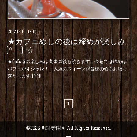
2017
.
12
.
11 19:10
★カフェめしの後は締めが楽しみ
(^_-)-☆
★Café道の楽しみは食事の後も続きます。今巷では締めは
パフェがオシャレ！ 人気のスィーツが皆様の心もお腹も
満たします!(^^)!
1
©2026
珈琲専科道
. All Rights Reserved.