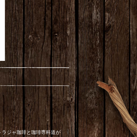
トラジャ珈琲と珈琲専科道が