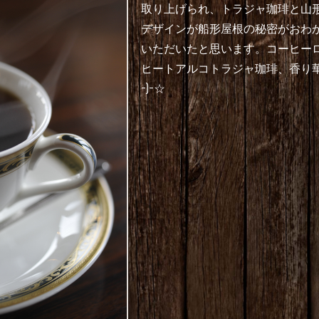
取り上げられ、トラジャ珈琲と山
デザインが船形屋根の秘密がおわ
いただいたと思います。コーヒー
ヒートアルコトラジャ珈琲、香り華
-)-☆