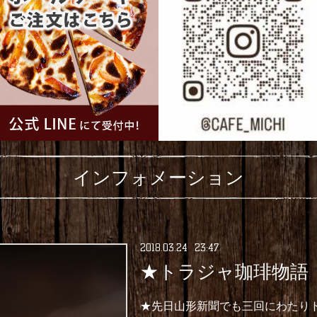
インフォメーション
2018
.
03
.
24 23:47
★トラジャ珈琲物語
★先日山形新聞でも三回にわたり