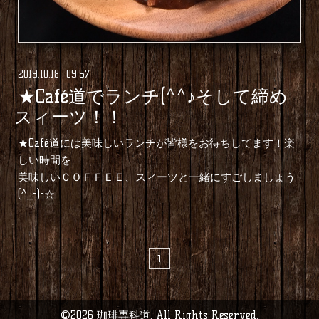
2019
.
10
.
18 09:57
★Café道でランチ(^^♪そして締め
スィーツ！！
★Café道には美味しいランチが皆様をお待ちしてます！楽
しい時間を
美味しいＣＯＦＦＥＥ、スィーツと一緒にすごしましょう
(^_-)-☆
1
©2026
珈琲専科道
. All Rights Reserved.