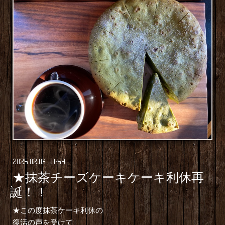
2025
.
02
.
03 11:59
★抹茶チーズケーキケーキ利休再
誕！！
★この度抹茶ケーキ利休の
復活の声を受けて