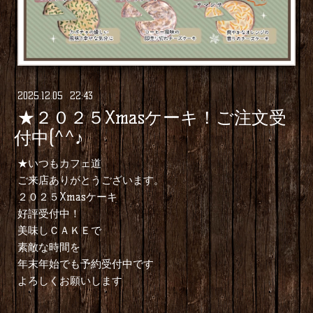
2025
.
12
.
05 22:43
★２０２５Xmasケーキ！ご注文受
付中(^^♪
★いつもカフェ道
ご来店ありがとうございます。
２０２５Xmasケーキ
好評受付中！
美味しＣＡＫＥで
素敵な時間を
年末年始でも予約受付中です
よろしくお願いします