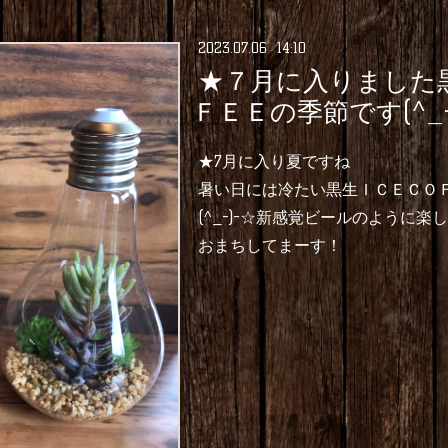
2023
.
07
.
06 14:10
★７月に入りました
ＦＥＥの季節です(^_-
★7月に入り夏ですね
暑い日には冷たい黒生ＩＣＥＣＯ
(^_-)-☆新感覚ビールのように楽
おまちしてまーす！