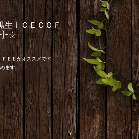
黒生ＩＣＥＣＯＦ
)-☆
ＦＦＥＥがオススメです
しめます