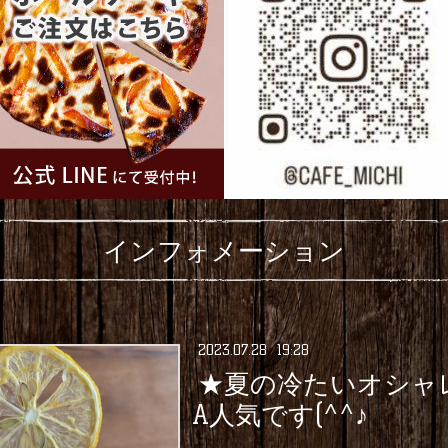
インフォメーション
2023
.
07
.
28 19:28
★夏の冷たいオシャレ
A人気です(^^♪