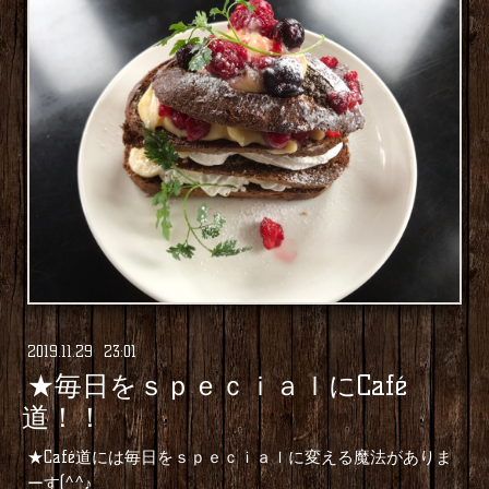
2019
.
11
.
29 23:01
★毎日をｓｐｅｃｉａｌにCafé
道！！
★Café道には毎日をｓｐｅｃｉａｌに変える魔法がありま
ーす(^^♪