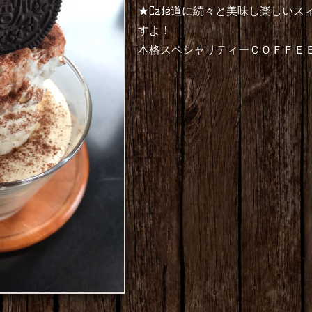
★Café道に続々と美味し楽しい
すよ！
本格スペシャリティーＣＯＦＦＥＥと