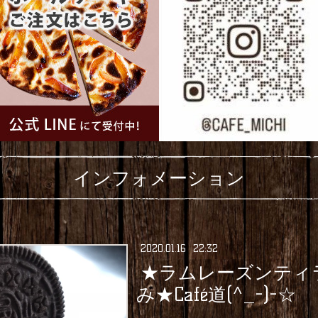
インフォメーション
2020
.
01
.
16 22:32
★ラムレーズンティ
み★Café道(^_-)-☆