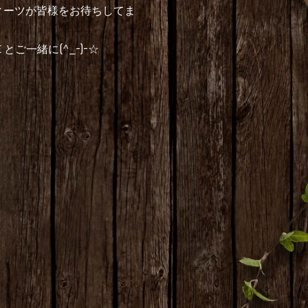
スィーツが皆様をお待ちしてま
ご一緒に(^_-)-☆