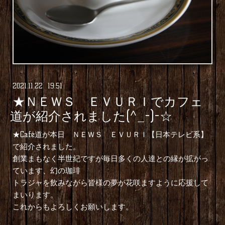
2021
.
11
.
22 19:51
★ＮＥＷＳ ＥＶＵＲＩでカフェ
道が紹介されました(^_-)-☆
★Café道が本日 ＮＥＷＳ ＥＶＵＲＩ【日本テレビ系】
で紹介されました。
創業まもなく半世紀ですが毎日多くの人達との縁が拡がっ
ています、幻の珈琲
トラジャを飲みながら皆様の夢が花咲ますように応援して
まいります。
これからもよろしくお願いします。