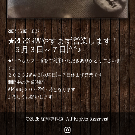
2023
.
05
.
02 16:37
★2023GWやすまず営業します！
５月３日～７日(^^♪
★いつもカフェ道をご利用いただきありがとうございま
す。
２０２３GWも３(水曜日)～７日休まず営業です
期間中の営業時間
AM９時３０～PM７時となります
よろしくお願いします
©2026
珈琲専科道
. All Rights Reserved.