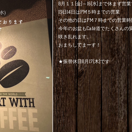
8月１１(金)～16(水)まで休まず営
13日14日はPM５時までの営業
その他の日はPM７時までの営業時
今年のお盆もCafé道でたくさんの
咲き乱れます。
おまちしてまーす！
★振替休日8月17(木)です