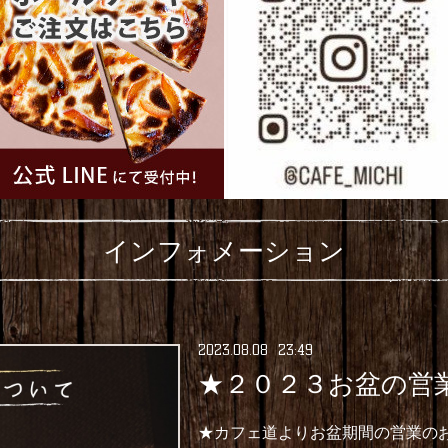
インフォメーション
2023
.
08
.
08 23:49
★２０２３お盆の営
★カフェ道よりお盆期間の営業の