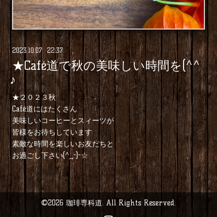
2023
.
10
.
07 22:37
★Café道で秋の美味しい時間を(^^
♪
★２０２３秋
Café道にはたくさん
美味しいコーヒーとスィーツが
皆様をお待ちしています
素敵な時間を楽しいお友だちと
お過ごし下さい(^_-)-☆
©2026
珈琲専科道
. All Rights Reserved.