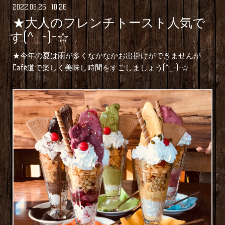
2022
.
08
.
26 10:26
★大人のフレンチトースト人気で
す(^_-)-☆
★今年の夏は雨が多くなかなかお出掛けができませんが
Café道で楽しく美味し時間をすごしましょう(^_-)-☆