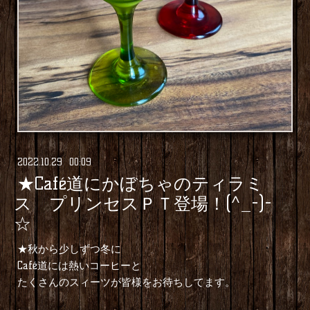
2022
.
10
.
29 00:09
★Café道にかぼちゃのティラミ
ス プリンセスＰＴ登場！(^_-)-
☆
★秋から少しずつ冬に
Café道には熱いコーヒーと
たくさんのスィーツが皆様をお待ちしてます。