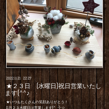
2022
.
11
.
21 22:27
★２３日 (水曜日)祝日営業いたし
ます(^^♪
★いつもたくさんの笑顔ありがとう！
11月２３水曜日は営業します(^_-)-☆