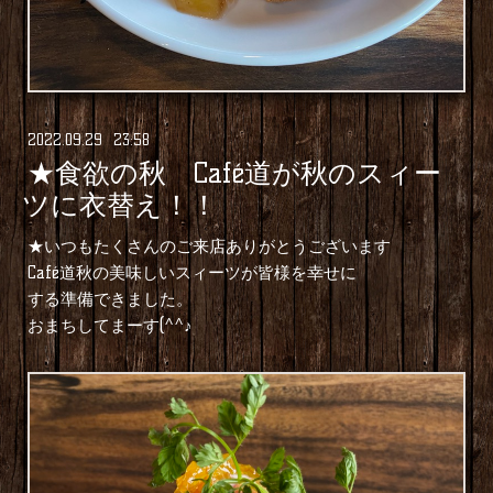
2022
.
09
.
29 23:58
★食欲の秋 Café道が秋のスィー
ツに衣替え！！
★いつもたくさんのご来店ありがとうございます
Café道秋の美味しいスィーツが皆様を幸せに
する準備できました。
おまちしてまーす(^^♪