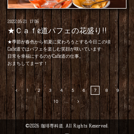
2022
.
05
.
21 17:06
★Ｃａｆé道パフェの花盛り!!
★季節が春色から初夏に変わろうとする今日この頃
Café道ではパフェを楽しむ笑顔が咲いています
日常を幸福にするのがCafé道の仕事。
おまちしてまーす！
1
2
3
4
5
6
7
8
9
10
...
©2026
珈琲専科道
. All Rights Reserved.