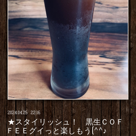
2024
.
04
.
25 22:16
★スタイリッシュ！ 黒生ＣＯＦ
ＦＥＥグイっと楽しもう(^^♪