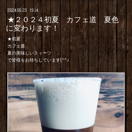
2024
.
05
.
23 19:14
★２０２４初夏 カフェ道 夏色
に変わります！
★初夏
カフェ道
夏の美味しいスィーツ
で皆様をお待ちしています(^^♪