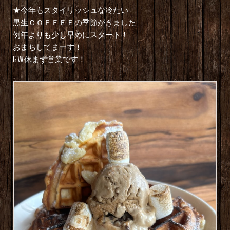
★今年もスタイリッシュな冷たい
黒生ＣＯＦＦＥＥの季節がきました
例年よりも少し早めにスタート！
おまちしてまーす！
GW休まず営業です！