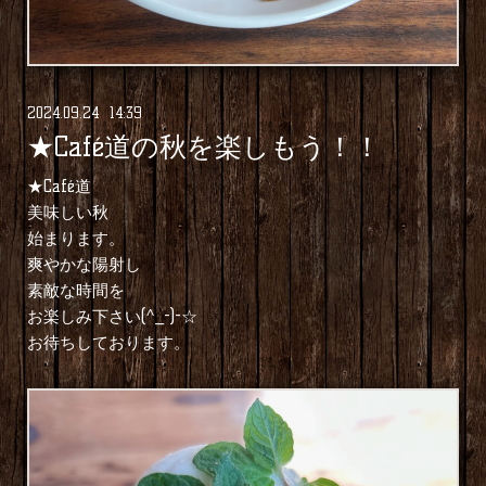
2024
.
09
.
24 14:39
★Café道の秋を楽しもう！！
★Café道
美味しい秋
始まります。
爽やかな陽射し
素敵な時間を
お楽しみ下さい(^_-)-☆
お待ちしております。