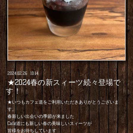
2024
.
02
.
26 10:14
★2024春の新スィーツ続々登場で
す！
★いつもカフェ道をご利用いただきありがとうございま
す。
春新しい出会いの季節が来ました
Café道にも新しい春の美味しいスィーツが
皆様をお待ちしています